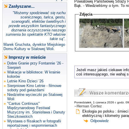
Powiatowej Państwowej Straży Po
Bąk. - Wiedzieliśmy o tym. To n
Zasłyszane...
"Możemy spodziewać się ruchu
Zdjęcia
scenicznego, tańca, gestu,
scenografii, efektów świetlnych i
przede wszystkim fantastycznego
doznania oczyszczenia naszego
sumienia bo spektakle KTO właśnie
takie są".
Marek Gruchota, dyrektor Miejskiego
Domu Kultury w Stalowej Woli.
Imprezy w mieście
»
Dobre Granie przy Fontannie ’26 -
Sierpień
Jeżeli masz jakieś ciekawe in
»
Wakacje w bibliotece: W krainie
coś interesującego, nie wahaj s
kolorów
»
Letnie Kino Dzieci ’26
»
Sierpniowe Kino Letnie - filmowe
soboty pod gwiazdami
»
Niedzielne wycieczki po Stalowej
Woli
Poniedziałek, 1 czerwca 2026 r. godz. 0
»
"Cantus Continuus"
~Hernan Cortez
Międzynarodowy Festiwal
Ekologia po polsku : śmiec
Muzyczny im. Stanisława i Danuty
elektryczną i kilometry par
Steczkowskich
Odpowiedz
»
Wystawa o flisakach w fotografii
reportażowej i wspomnieniach