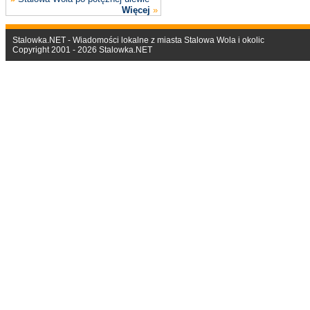
Więcej
»
Stalowka.NET - Wiadomości lokalne z miasta Stalowa Wola i okolic
Copyright 2001 - 2026 Stalowka.NET