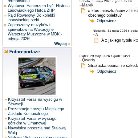
retmańskich
Sobota, 30 maja 2026 r. godz. 09:06
~Marek
»
Wystawa: Harcerzem być. Historia
Lasowiackiego Hufca ZHP
a ktoś mieszkańców z blok
»
Rajd Rowerowy Do kolebki
obecnego obiektu?
lasowiackiej rzeki
Odpowiedz
»
Zapraszamy muzyków i
śpiewaków na Wakacyjne
Niedziela, 31 maja 2026 r. godz
Warsztaty Muzyczne w MDK -
~A
edycja 2026!
A z jakiego tytułu k
Więcej
»
Fotoreportaże
Piątek, 29 maja 2026 r. godz. 13:21
~Qwerty
Strażacka opona nie szkodz
Odpowiedz
»
Krzysztof Faraś na wyścigu w
Słowacji
»
Prezentacja sprzętu Miejskiego
Zakładu Komunalnego
»
Krzysztof Faraś w wyścigu
górskim w Limanowej
»
Nawałnica przeszła nad Stalową
Wolą
»
Stalowa Wola po potężnej ulewie