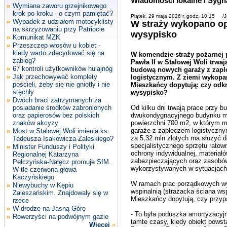
Wiadomości lokalne / Sygn
»
Wymiana zaworu grzejnikowego
krok po kroku - o czym pamiętać?
Piątek, 29 maja 2026 r. godz. 10:15 /J
»
Wypadek z udziałem motocyklisty
W straży wykopano op
na skrzyżowaniu przy Patriocie
wysypisko
»
Komunikat MZK
»
Przeszczep włosów u kobiet -
kiedy warto zdecydować się na
W komendzie straży pożarnej 
zabieg?
Pawła II w Stalowej Woli trwaj
»
67 kontroli użytkowników hulajnóg
budową nowych garaży z zap
»
Jak przechowywać komplety
logistycznym. Z ziemi wykopa
pościeli, żeby się nie gniotły i nie
Mieszkańcy dopytują: czy odkr
stęchły
wysypisko?
»
Dwóch braci zatrzymanych za
posiadanie środków zabronionych
Od kilku dni trwają prace przy b
oraz papierosów bez polskich
dwukondygnacyjnego budynku 
znaków akcyzy
powierzchni 700 m2, w którym m
garaże z zapleczem logistyczn
»
Most w Stalowej Woli imienia ks.
za 5,32 mln złotych ma służyć
Tadeusza Isakowicza-Zaleskiego?
specjalistycznego sprzętu ratow
»
Minister Funduszy i Polityki
ochrony indywidualnej, materiał
Regionalnej Katarzyna
zabezpieczających oraz zasobó
Pełczyńska-Nałęcz promuje SIM.
wykorzystywanych w sytuacjach
W tle czerwona głowa
Kaczyńskiego
W ramach prac porządkowych wy
»
Niewybuchy w Kępiu
wspinalnią (strażacka ściana ws
Zaleszańskim. Znajdowały się w
Mieszkańcy dopytują, czy przyp
rzece
»
W drodze na Jasną Górę
- To była poduszka amortyzacyjn
»
Rowerzyści na podwójnym gazie
tamte czasy, kiedy obiekt pows
Więcej
»